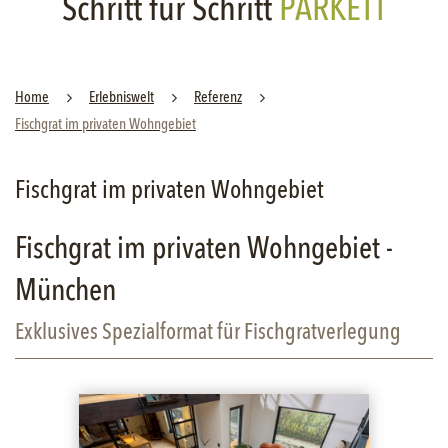
Schritt für Schritt
PARKETT
Home
Er­leb­nis­welt
Re­fe­renz
Fisch­grat im pri­va­ten Wohn­ge­biet
Fischgrat im privaten Wohngebiet
Fischgrat im privaten Wohngebiet -
München
Exklusives Spezialformat für Fischgratverlegung