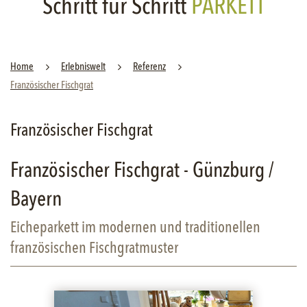
Schritt für Schritt
PARKETT
Home
Er­leb­nis­welt
Re­fe­renz
Fran­zö­si­scher Fisch­grat
Französischer Fischgrat
Französischer Fischgrat - Günzburg /
Bayern
Eicheparkett im modernen und traditionellen
französischen Fischgratmuster