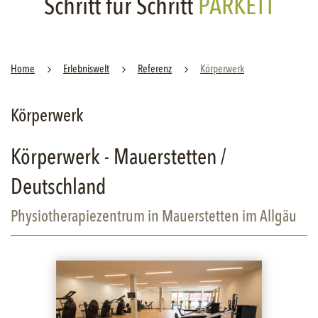
Schritt für Schritt
PARKETT
Home
Er­leb­nis­welt
Re­fe­renz
Kör­per­werk
Körperwerk
Körperwerk - Mauerstetten /
Deutschland
Physiotherapiezentrum in Mauerstetten im Allgäu